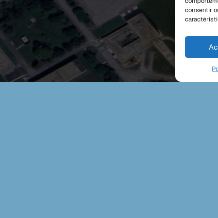
comportemen
consentir o
caractérist
Ac
Po
Contact