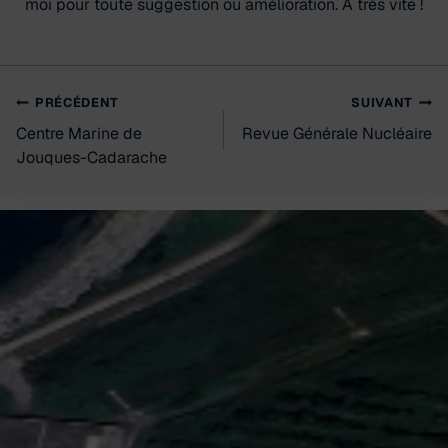
moi pour toute suggestion ou amélioration. À très vite !
Navigation
PRÉCÉDENT
SUIVANT
Centre Marine de
Revue Générale Nucléaire
de
Jouques-Cadarache
l’article