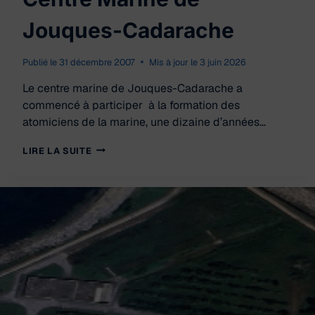
Jouques-Cadarache
Publié le
31 décembre 2007
Mis à jour le
3 juin 2026
Le centre marine de Jouques-Cadarache a
commencé à participer à la formation des
atomiciens de la marine, une dizaine d’années…
CENTRE
LIRE LA SUITE
MARINE
DE
JOUQUES-
CADARACHE