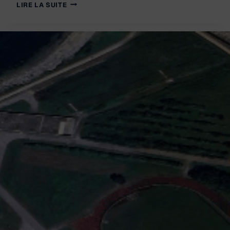
CASERNE
LIRE LA SUITE
PROTEAU
–
COLLECTION
PRIVÉ
DE
BRUNO
W.