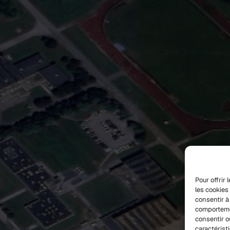
Pour offrir
les cookies
consentir à
comportemen
consentir o
caractérist