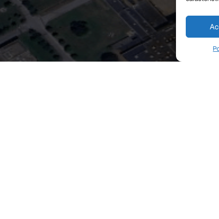
Ac
Po